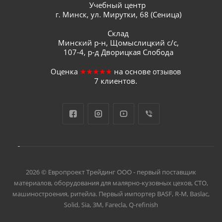
Учебный центр
г. Минск, ул. Мирутки, 68 (Сеница)
Склад
Минский р-н, Щомыслицкий с/с,
107-4, р-д Дворицкая Слобода
Оценка
★★★★★
на основе
отзывов
7
клиентов.
2026 © Европроект Tрейдинг ООО - первый поставщик
материалов, оборудования для малярно-кузовных цехов, СТО,
машиностроения, ритейла. Первый импортер BASF, R-M, Baslac,
Solid, Sia, 3M, Farecla, Q-refinish