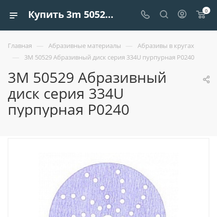
0
Купить 3m 50529 абразивный диск серия 334u пурпурная р0240 | Европроект Tрейдинг
—
—
Главная
Абразивные материалы
Абразивы в кругах
—
3M 50529 Абразивный диск серия 334U пурпурная Р0240
3M 50529 Абразивный
диск серия 334U
пурпурная Р0240