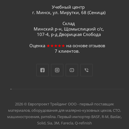
Учебный центр
г. Минск, ул. Мирутки, 68 (Сеница)
Склад
Минский р-н, Щомыслицкий с/с,
107-4, р-д Дворицкая Слобода
Оценка
★★★★★
на основе
отзывов
7
клиентов.
2026 © Европроект Tрейдинг ООО - первый поставщик
материалов, оборудования для малярно-кузовных цехов, СТО,
машиностроения, ритейла. Первый импортер BASF, R-M, Baslac,
Solid, Sia, 3M, Farecla, Q-refinish