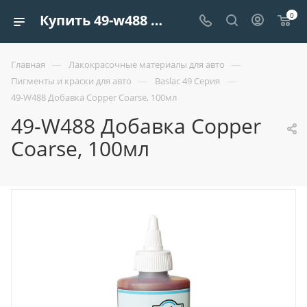
0
Купить 49-w488 добавка copper coarse, 100мл | Европроект Tрейдинг
—
—
Главная
Лакокрасочные материалы для авто
—
—
Пигменты и краски для авто
Baslac 49 Серия
49-W488 Добавка Copper Coarse, 100мл
49-W488 Добавка Copper
Coarse, 100мл