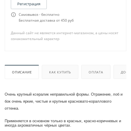
Регистрация
Самовывоз - бесплатно
Бесплатная доставка от 450 руб
Данный сайт не является интернет-магазином, а цены носят
ознакомительный характер
ОПИСАНИЕ
КАК КУПИТЬ
ОПЛАТА
ДОСТ
Очень крупный ксералик неправильной формы. Отражение, лоб и
бок очень яркие, чистые и крупные красновато-кораллового
оттенка.
Применяется в основном только в красных, красно-коричневых и
иногда ахроматичных чёрных цветах.