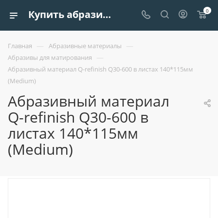
0
Купить абразивный материал q-refinish q30-600 в листах 140*115мм (medium) | Европроект Tрейдинг
—
—
Главная
Абразивные материалы
—
Абразивы для матирования
Абразивный материал Q-refinish Q30-600 в листах 140*115мм
(Medium)
Абразивный материал
Q-refinish Q30-600 в
листах 140*115мм
(Medium)