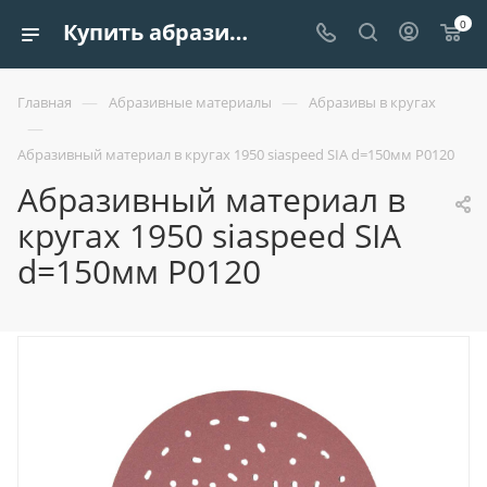
0
Купить абразивный материал в кругах 1950 siaspeed sia d=150мм р0120 | Европроект Tрейдинг
—
—
Главная
Абразивные материалы
Абразивы в кругах
—
Абразивный материал в кругах 1950 siaspeed SIA d=150мм Р0120
Абразивный материал в
кругах 1950 siaspeed SIA
d=150мм Р0120