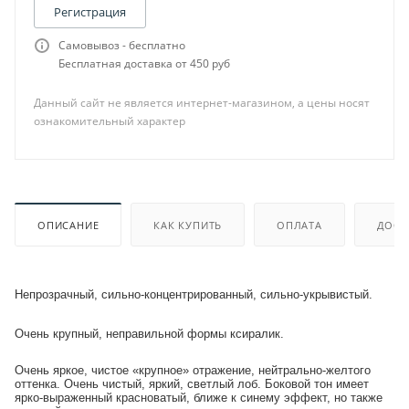
Регистрация
Самовывоз - бесплатно
Бесплатная доставка от 450 руб
Данный сайт не является интернет-магазином, а цены носят
ознакомительный характер
ОПИСАНИЕ
КАК КУПИТЬ
ОПЛАТА
ДОСТ
Непрозрачный, сильно-концентрированный, сильно-укрывистый.
Очень крупный, неправильной формы ксиралик.
Очень яркое, чистое «крупное» отражение, нейтрально-желтого
оттенка. Очень чистый, яркий, светлый лоб. Боковой тон имеет
ярко-выраженный красноватый, ближе к синему эффект, но также