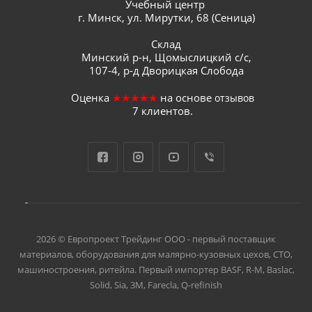
Учебный центр
г. Минск, ул. Мирутки, 68 (Сеница)
Склад
Минский р-н, Щомыслицкий с/с,
107-4, р-д Дворицкая Слобода
Оценка
★★★★★
на основе
отзывов
7
клиентов.
2026 © Европроект Tрейдинг ООО - первый поставщик
материалов, оборудования для малярно-кузовных цехов, СТО,
машиностроения, ритейла. Первый импортер BASF, R-M, Baslac,
Solid, Sia, 3M, Farecla, Q-refinish