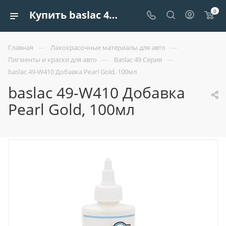
0
Купить baslac 49-w410 добавка pearl gold, 100мл| Европроект Tрейдинг
—
—
Главная
Лакокрасочные материалы для авто
—
—
Пигменты и краски для авто
Baslac 49 Серия
baslac 49-W410 Добавка Pearl Gold, 100мл
baslac 49-W410 Добавка
Pearl Gold, 100мл