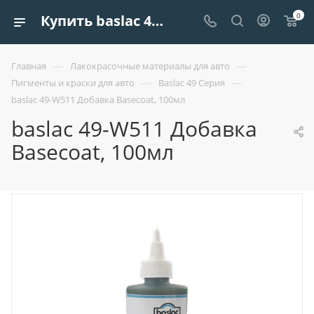
0
Купить baslac 49-w511 добавка basecoat, 100мл | Европроект Tрейдинг
—
—
Главная
Лакокрасочные материалы для авто
—
—
Пигменты и краски для авто
Baslac 49 Серия
baslac 49-W511 Добавка Basecoat, 100мл
baslac 49-W511 Добавка
Basecoat, 100мл