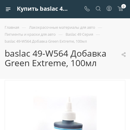
0
Купить baslac 49-w564 добавка green extreme, 100мл | Европроект Tрейдинг
—
—
Главная
Лакокрасочные материалы для авто
—
—
Пигменты и краски для авто
Baslac 49 Серия
baslac 49-W564 Добавка Green Extreme, 100мл
baslac 49-W564 Добавка
Green Extreme, 100мл