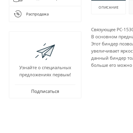
Для очистки
Шнековые 
ОПИСАНИЕ
Разбавители
Распродажа
Растворител
Связующее PC-1530 
В основном предна
Этот биндер позво
увеличивает яркос
данный биндер тол
больше его можно 
Узнайте о специальных
предложениях первым!
Подписаться