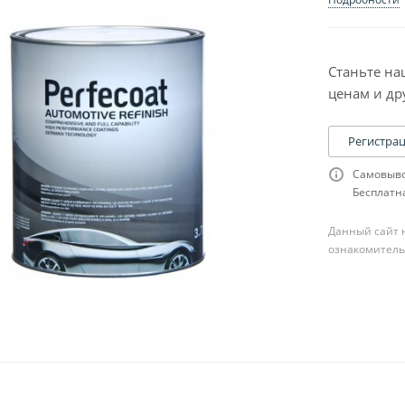
Станьте на
ценам и др
Регистра
Самовыво
Бесплатна
Данный сайт н
ознакомитель
ля шпатлевки
сходники к ней