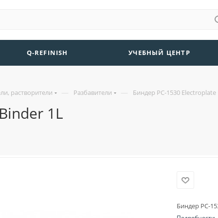
Q-REFINISH
УЧЕБНЫЙ ЦЕНТР
—
—
ли, растворители
Разбавители
Биндер PC-1530 Electroplate 
Binder 1L
Биндер PC-153
Подробности