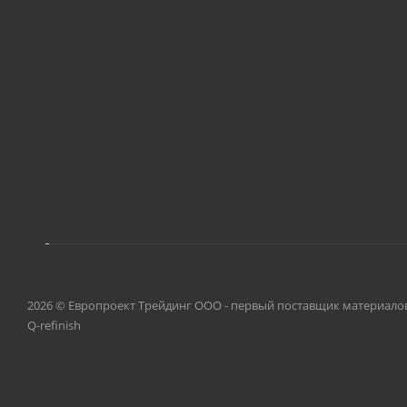
2026 © Европроект Tрейдинг ООО - первый поставщик материалов, о
Q-refinish