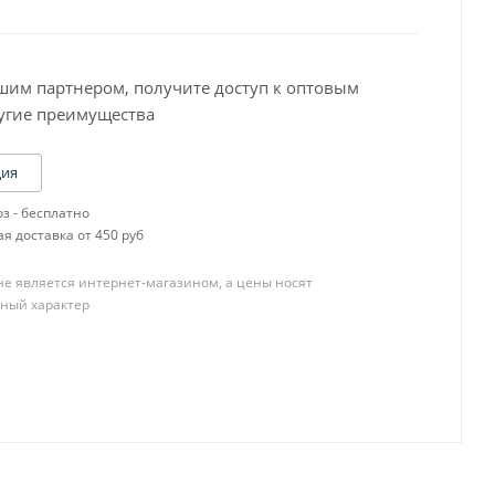
шим партнером, получите доступ к оптовым
угие преимущества
Baslac 30 Серия
ция
Baslac 35 Серия
з - бесплатно
Baslac 49 Серия
я доставка от 450 руб
OneTech
R-M CB,SCB
е является интернет-магазином, а цены носят
R-M Diamont
ный характер
R-M ONYX
R-M UNO
Пигменты
YATU PERFECOAT