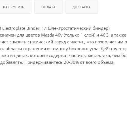
 оборудования
крышки
КАК КУПИТЬ
ОПЛАТА
ДОСТАВКА
и
Electroplate Binder, 1л (Электростатический биндер)
значен для цветов Mazda 46v (только 1 слой) и 46G, а такж
ляет снизить статический заряд с частиц, что позволяет им
ть области отражения и темноту бокового угла. Действует 
ько в цветах, которые содержат частицы металлика, чем бо
добавлять. Придерживайтесь 20-30% от всего объёма.