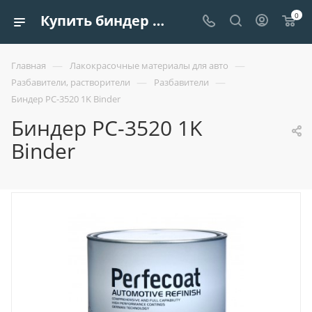
0
Купить биндер pc-3520 1k binder | Европроект Tрейдинг
—
—
Главная
Лакокрасочные материалы для авто
—
—
Разбавители, растворители
Разбавители
Биндер PC-3520 1K Binder
Биндер PC-3520 1K
Binder