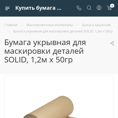
0
Купить бумага укрывная для маскировки деталей solid, 1,2м х 50гр | Европроект Tрейдинг
—
—
Главная
Маскировочные материалы
Бумага защитная
—
Бумага укрывная для маскировки деталей SOLID, 1,2м х 50гр
Бумага укрывная для
маскировки деталей
SOLID, 1,2м х 50гр