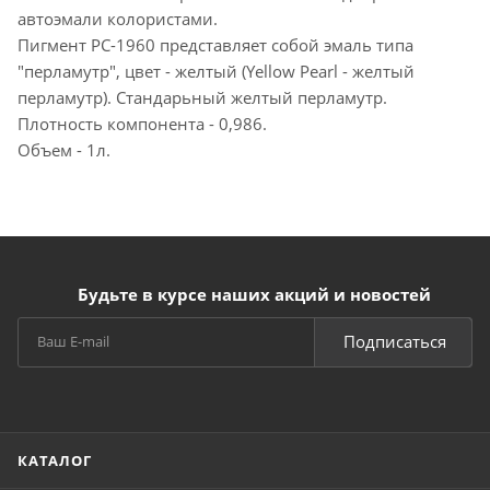
автоэмали колористами.
Пигмент PC-1960 представляет собой эмаль типа
"перламутр", цвет - желтый (Yellow Pearl - желтый
перламутр). Стандарьный желтый перламутр.
Плотность компонента - 0,986.
Объем - 1л.
Будьте в курсе наших акций и новостей
Подписаться
КАТАЛОГ