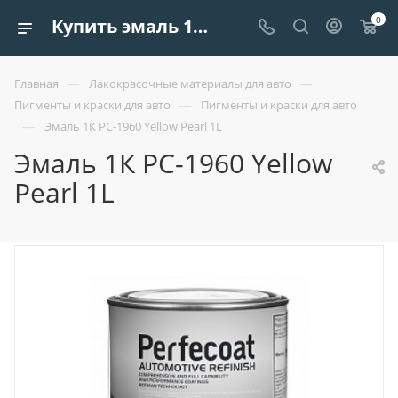
0
Купить эмаль 1к pc-1960 yellow pearl 1l| Европроект Tрейдинг
—
—
Главная
Лакокрасочные материалы для авто
—
Пигменты и краски для авто
Пигменты и краски для авто
—
Эмаль 1К PC-1960 Yellow Pearl 1L
Эмаль 1К PC-1960 Yellow
Pearl 1L