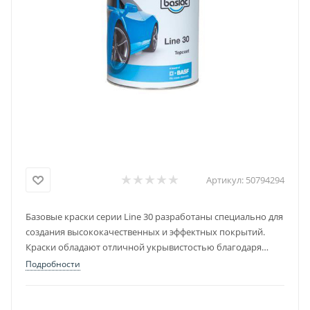
Артикул:
50794294
Базовые краски серии Line 30 разработаны специально для
создания высококачественных и эффектных покрытий.
Краски обладают отличной укрывистостью благодаря
тому, что содержат в себе высокое содержание нелетучих
Подробности
веществ.