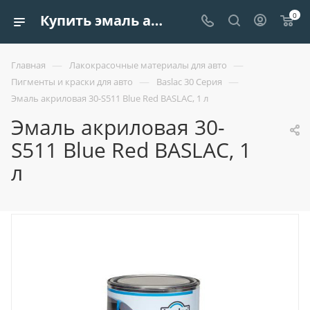
0
Купить эмаль акриловая 30-s511 blue red baslac, 1 л| Европроект Tрейдинг
—
—
Главная
Лакокрасочные материалы для авто
—
—
Пигменты и краски для авто
Baslac 30 Серия
Эмаль акриловая 30-S511 Blue Red BASLAC, 1 л
Эмаль акриловая 30-
S511 Blue Red BASLAC, 1
л