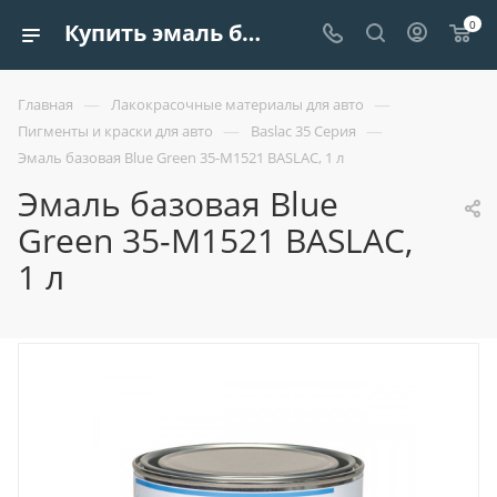
0
Купить эмаль базовая blue green 35-м1521 baslac, 1 л| Европроект Tрейдинг
—
—
Главная
Лакокрасочные материалы для авто
—
—
Пигменты и краски для авто
Baslac 35 Серия
Эмаль базовая Blue Green 35-М1521 BASLAC, 1 л
Эмаль базовая Blue
Green 35-М1521 BASLAC,
1 л