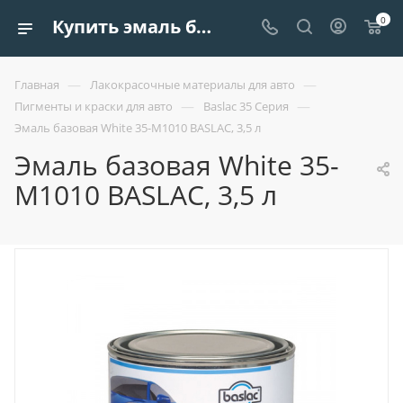
0
Купить эмаль базовая white 35-м1010 baslac, 3,5 л| Европроект Tрейдинг
—
—
Главная
Лакокрасочные материалы для авто
—
—
Пигменты и краски для авто
Baslac 35 Серия
Эмаль базовая White 35-М1010 BASLAC, 3,5 л
Эмаль базовая White 35-
М1010 BASLAC, 3,5 л