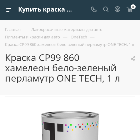
0
Купить краска cp99 860 хамелеон бело-зеленый перламутр one tech, 1 л| Европроект Tрейдинг
—
—
Главная
Лакокрасочные материалы для авто
—
—
Пигменты и краски для авто
OneTech
Краска CP99 860 хамелеон бело-зеленый перламутр ONE TECH, 1 л
Краска CP99 860
хамелеон бело-зеленый
перламутр ONE TECH, 1 л