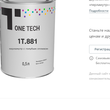
«перламутр» 
Подробности
Станьте на
ценам и др
Регистра
Самовыво
Бесплатна
Данный сайт н
ознакомитель
ля шпатлевки
сходники к ней