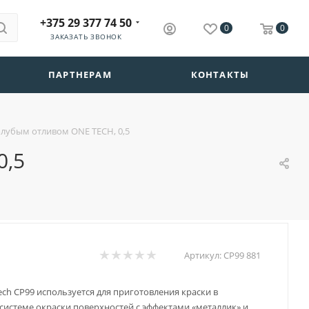
+375 29 377 74 50
0
0
ЗАКАЗАТЬ ЗВОНОК
ПАРТНЕРАМ
КОНТАКТЫ
олубым отливом ONE TECH, 0,5
0,5
Артикул:
CP99 881
ech CP99 используется для приготовления краски в
системе окраски поверхностей с эффектами «металлик» и