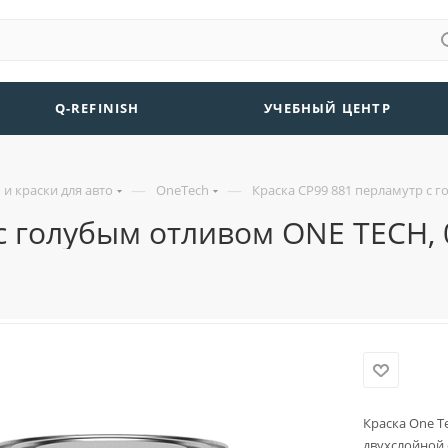
Q-REFINISH
УЧЕБНЫЙ ЦЕНТР
—
—
и краски для авто
OneTech
Краска CP99 881 перламутр с г
с голубым отливом ONE TECH, 
Краска One T
двухслойной 