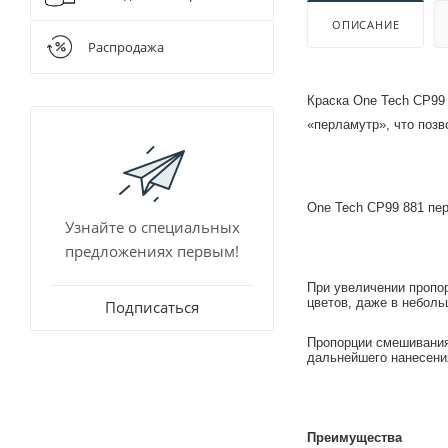
Для очистки
Шнековые 
ОПИСАНИЕ
Разбавители
Распродажа
Растворител
Краска One Tech CP99 
«перламутр», что позв
One Tech CP99 881 пер
Узнайте о специальных
предложениях первым!
При увеличении пропор
цветов, даже в неболь
Подписаться
Пропорции смешивания
дальнейшего нанесени
Преимущества