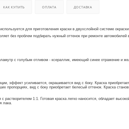
 оборудования
крышки
КАК КУПИТЬ
ОПЛАТА
ДОСТАВКА
и
используется для приготовления краски в двухслойной системе окраски
оляет без проблем подбирать нужный оттенок при ремонте автомобилей 
ламутр с голубым отливом - ксераллик, имеющий синее отражение и же
ции, эффект усиливается, окрашивается вид с боку. Краска приобретает
ших пропорциях, вид с боку приобретает белесый оттенок. Краска станов
 с растворителем 1:1. Готовая краска легко наносится, обладает высо
я лака.