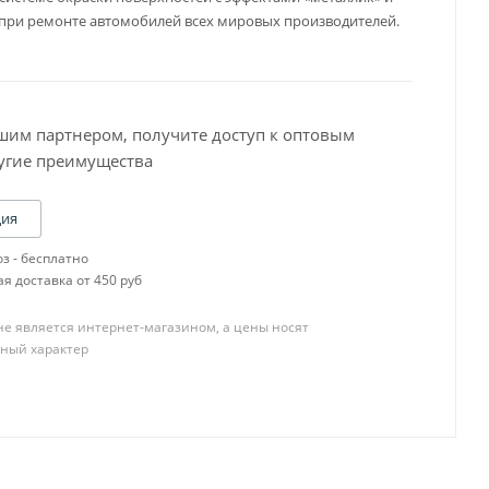
при ремонте автомобилей всех мировых производителей.
шим партнером, получите доступ к оптовым
угие преимущества
Baslac 30 Серия
Baslac 35 Серия
Baslac 49 Серия
ция
OneTech
з - бесплатно
R-M CB,SCB
я доставка от 450 руб
R-M Diamont
R-M ONYX
е является интернет-магазином, а цены носят
R-M UNO
ный характер
Пигменты
YATU PERFECOAT