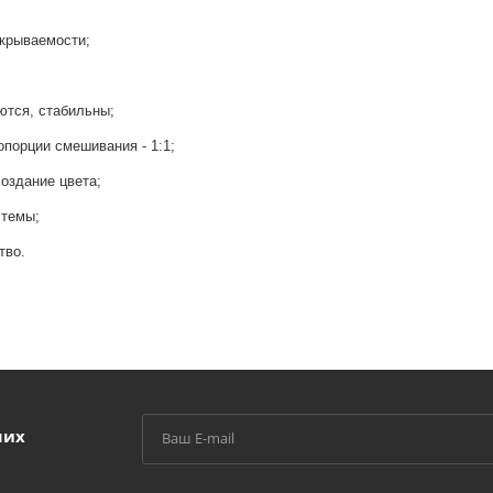
укрываемости;
тся, стабильны;
порции смешивания - 1:1;
создание цвета;
стемы;
тво.
ших