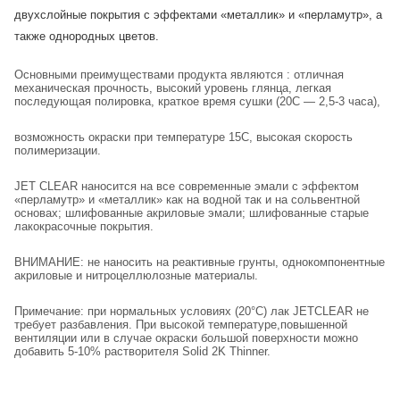
двухслойные покрытия с эффектами «металлик» и «перламутр», а
также однородных цветов.
Основными преимуществами продукта являются : отличная
механическая прочность, высокий уровень глянца, легкая
последующая полировка, краткое время сушки (20С — 2,5-3 часа),
возможность окраски при температуре 15С, высокая скорость
полимеризации.
JET CLEAR наносится на все современные эмали с эффектом
«перламутр» и «металлик» как на водной так и на сольвентной
основах; шлифованные акриловые эмали; шлифованные старые
лакокрасочные покрытия.
ВНИМАНИЕ: не наносить на реактивные грунты, однокомпонентные
акриловые и нитроцеллюлозные материалы.
Примечание: при нормальных условиях (20°С) лак JETCLEAR не
требует разбавления. При высокой температуре,повышенной
вентиляции или в случае окраски большой поверхности можно
добавить 5-10% растворителя Solid 2K Thinner.