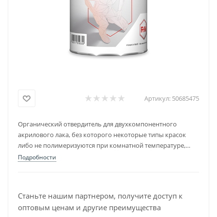
Артикул:
50685475
Органический отвердитель для двухкомпонентного
акрилового лака, без которого некоторые типы красок
либо не полимеризуются при комнатной температуре,
либо имеют малую прочность.
Подробности
Станьте нашим партнером, получите доступ к
оптовым ценам и другие преимущества