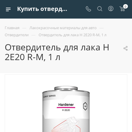
0
Купить отвердитель для лака h 2e20 r-m, 1 л | Европроект Tрейдинг
—
—
Главная
Лакокрасочные материалы для авто
—
Отвердители
Отвердитель для лака H 2E20 R-M, 1 л
Отвердитель для лака H
2E20 R-M, 1 л