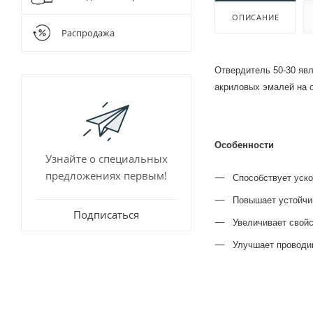
Для очистки
Шнековые 
ОПИСАНИЕ
Разбавители
Распродажа
Растворител
Отвердитель 50-30 явл
акриловых эмалей на о
Особенности
Узнайте о специальных
предложениях первым!
Способствует уск
Повышает устойчив
Подписаться
Увеличивает свойс
Улучшает проводи