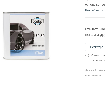
основе конвер
Подробности
Станьте на
ценам и др
Регистра
Самовыво
Бесплатна
Данный сайт н
ознакомитель
ля шпатлевки
сходники к ней