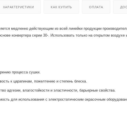
 оборудования
крышки
ХАРАКТЕРИСТИКИ
КАК КУПИТЬ
ОПЛАТА
ДОС
и
яется медленно действующим из всей линейки продукции производителя
снове конвертера серии 30-. Использовать только на открытом воздухе
орению процесса сушки.
ость к царапинам, пожелтению и степень блеска.
тво адгезии, влагостойкости и эластичности, барьерные свойства.
мость для использования с электростатическим окрасочным оборудован