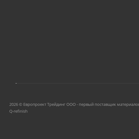
2026 © Европроект Tрейдинг ООО - первый поставщик материалов, о
Q-refinish