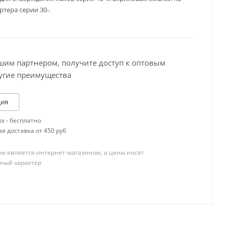
тера серии 30-.
шим партнером, получите доступ к оптовым
угие преимущества
Baslac 30 Серия
Baslac 35 Серия
Baslac 49 Серия
ция
OneTech
з - бесплатно
R-M CB,SCB
я доставка от 450 руб
R-M Diamont
R-M ONYX
е является интернет-магазином, а цены носят
R-M UNO
ный характер
Пигменты
YATU PERFECOAT