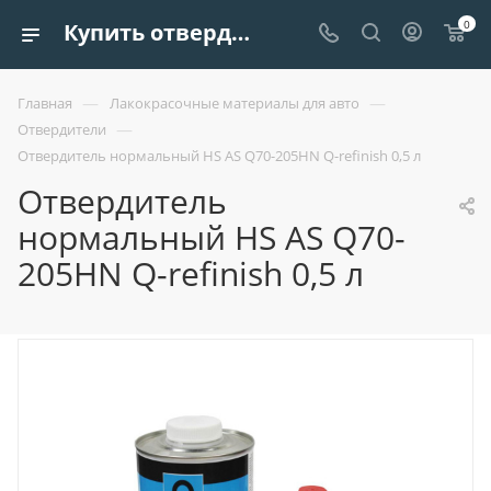
0
Купить отвердитель нормальный hs as q70-205hn q-refinish 0,5 л | Европроект Tрейдинг
—
—
Главная
Лакокрасочные материалы для авто
—
Отвердители
Отвердитель нормальный HS AS Q70-205HN Q-refinish 0,5 л
Отвердитель
нормальный HS AS Q70-
205HN Q-refinish 0,5 л