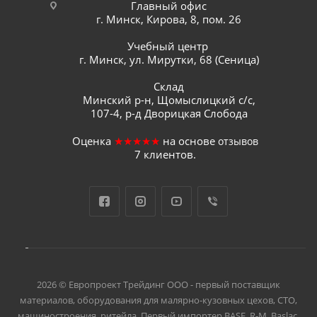
Главный офис
г. Минск, Кирова, 8, пом. 26
Учебный центр
г. Минск, ул. Мирутки, 68 (Сеница)
Склад
Минский р-н, Щомыслицкий с/с,
107-4, р-д Дворицкая Слобода
Оценка
★★★★★
на основе
отзывов
7
клиентов.
2026 © Европроект Tрейдинг ООО - первый поставщик
материалов, оборудования для малярно-кузовных цехов, СТО,
машиностроения, ритейла. Первый импортер BASF, R-M, Baslac,