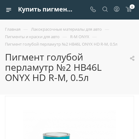
0
Купить пигмент голубой перламутр №2 hb46l onyx hd r-m, 0.5л| Европроект Tрейдинг
—
—
Главная
Лакокрасочные материалы для авто
—
—
Пигменты и краски для авто
R-M ONYX
Пигмент голубой перламутр №2 HB46L ONYX HD R-M, 0.5л
Пигмент голубой
перламутр №2 HB46L
ONYX HD R-M, 0.5л