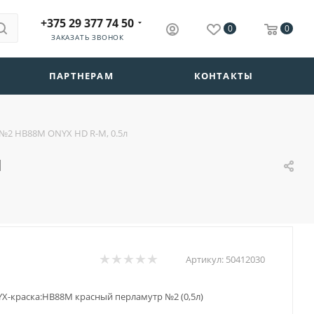
+375 29 377 74 50
0
0
ЗАКАЗАТЬ ЗВОНОК
ПАРТНЕРАМ
КОНТАКТЫ
№2 HB88М ONYX HD R-M, 0.5л
л
Артикул:
50412030
X-краска:HB88М красный перламутр №2 (0,5л)