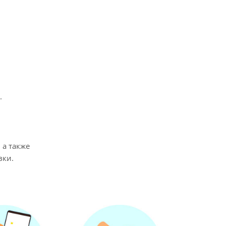
.
 а также
вки.