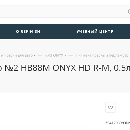
Q-REFINISH
УЧЕБНЫЙ ЦЕНТР
—
—
и краски для авто
R-M ONYX
Пигмент красный перламутр 
 №2 HB88М ONYX HD R-M, 0.5
50412030/ONY