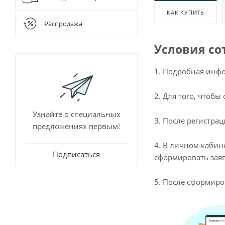
Для очистки
Шнековые 
КАК КУПИТЬ
Разбавители
Распродажа
Растворител
Условия со
1. Подробная инфо
2. Для того, чтоб
Узнайте о специальных
3. После регистра
предложениях первым!
4. В личном кабин
Подписаться
сформировать заяв
5. После сформиро