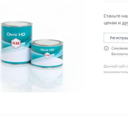
Станьте на
ценам и др
Регистра
Самовыво
Бесплатна
Данный сайт н
ознакомитель
ля шпатлевки
сходники к ней