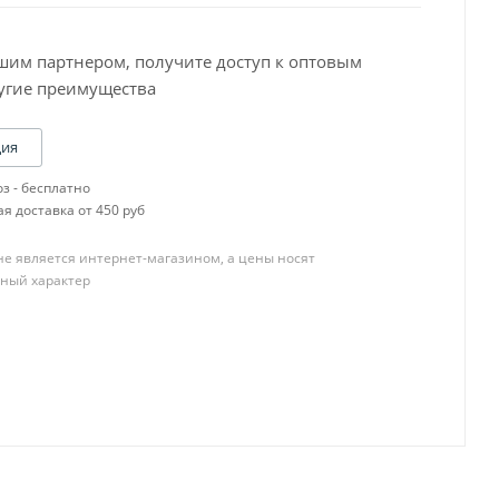
шим партнером, получите доступ к оптовым
угие преимущества
ция
Baslac 30 Серия
з - бесплатно
Baslac 35 Серия
я доставка от 450 руб
Baslac 49 Серия
OneTech
е является интернет-магазином, а цены носят
R-M CB,SCB
ный характер
R-M Diamont
R-M ONYX
R-M UNO
Пигменты
YATU PERFECOAT