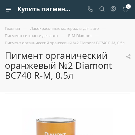
0
Купить пигмент органический оранжевый №2 diamont bc740 r-m, 0.5л| Европроект Tрейдинг
—
—
Главная
Лакокрасочные материалы для авто
—
—
Пигменты и краски для авто
R-M Diamont
Пигмент органический оранжевый №2 Diamont BC740 R-M, 0.5л
Пигмент органический
оранжевый №2 Diamont
BC740 R-M, 0.5л