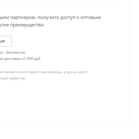
шим партнером, получите доступ к оптовым
угие преимущества
ция
Baslac 30 Серия
з - бесплатно
Baslac 35 Серия
я доставка от 450 руб
Baslac 49 Серия
OneTech
е является интернет-магазином, а цены носят
R-M CB,SCB
ный характер
R-M Diamont
R-M ONYX
R-M UNO
Пигменты
YATU PERFECOAT