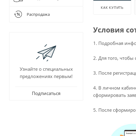
Для очистки
Шнековые 
КАК КУПИТЬ
Разбавители
Распродажа
Растворител
Условия со
1. Подробная инфо
2. Для того, чтоб
Узнайте о специальных
3. После регистра
предложениях первым!
4. В личном кабин
Подписаться
сформировать заяв
5. После сформиро