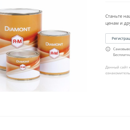
Станьте на
ценам и др
Регистра
Самовыво
Бесплатна
Данный сайт н
ознакомитель
ля шпатлевки
сходники к ней