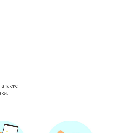
.
 а также
вки.