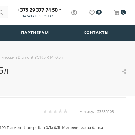
+375 29 377 74 50
0
0
ЗАКАЗАТЬ ЗВОНОК
ПАРТНЕРАМ
КОНТАКТЫ
ический Diamont BC195 R-M, 0.5л
5л
Артикул:
53235203
195 Пигмент transp.titan 0,5л 0,5L Металлическая банка