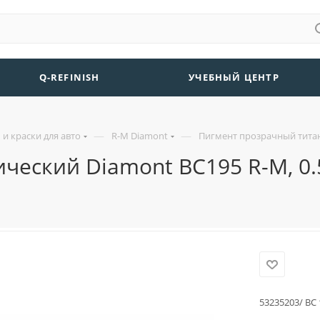
Q-REFINISH
УЧЕБНЫЙ ЦЕНТР
—
—
и краски для авто
R-M Diamont
Пигмент прозрачный титан
ческий Diamont BC195 R-M, 0.
53235203/ ВС 