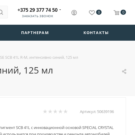
+375 29 377 74 50
0
0
ЗАКАЗАТЬ ЗВОНОК
ПАРТНЕРАМ
КОНТАКТЫ
E SCB 41L R-M, интенсивно синий, 125 мл
иний, 125 мл
Артикул:
50639196
игмент SCB 41L с инновационной основой SPECIAL CRYSTAL
й используется при производстве и ремонте автомобилей