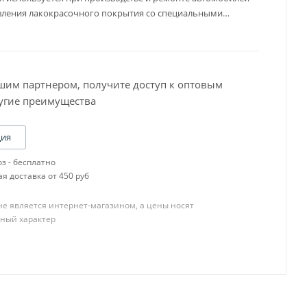
вления лакокрасочного покрытия со специальными
шим партнером, получите доступ к оптовым
угие преимущества
Baslac 30 Серия
Baslac 35 Серия
Baslac 49 Серия
ция
OneTech
з - бесплатно
R-M CB,SCB
я доставка от 450 руб
R-M Diamont
R-M ONYX
е является интернет-магазином, а цены носят
R-M UNO
ный характер
Пигменты
YATU PERFECOAT