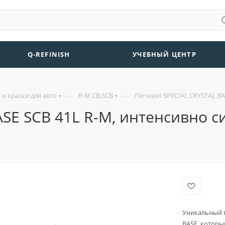
Q-REFINISH
УЧЕБНЫЙ ЦЕНТР
—
—
и краски для авто
R-M CB,SCB
Пигмент SPECIAL CRYSTAL BAS
SE SCB 41L R-M, интенсивно с
Уникальный п
BASE, которы