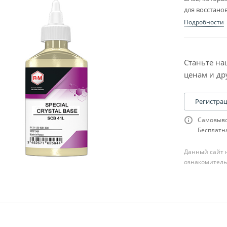
для восстано
эффектами.
Подробности
Станьте на
ценам и др
Регистра
Самовыво
Бесплатна
Данный сайт н
ознакомитель
ля шпатлевки
сходники к ней