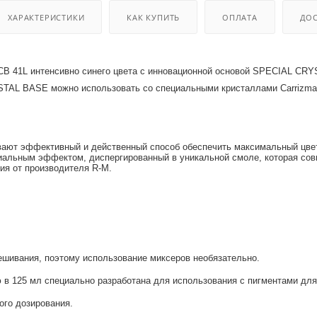
 оборудования
крышки
ХАРАКТЕРИСТИКИ
КАК КУПИТЬ
ОПЛАТА
ДОС
и
CB 41L интенсивно синего цвета с инновационной основой SPECIAL CRYS
TAL BASE можно использовать со специальными кристаллами Carrizma 
ивают эффективный и действенный способ обеспечить максимальный цве
циальным эффектом, диспергированный в уникальной смоле, которая со
ия от производителя R-M.
ешивания, поэтому использование миксеров необязательно.
 в 125 мл специально разработана для использования с пигментами дл
ого дозирования.