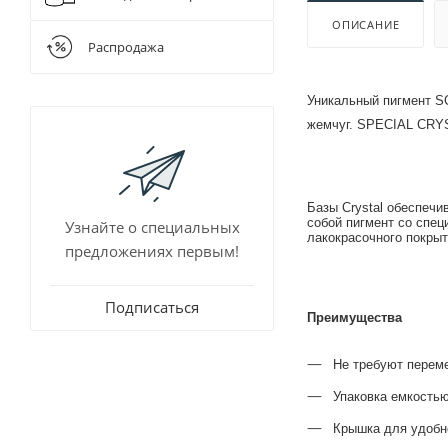
Для очистки
Шнековые 
ОПИСАНИЕ
Разбавители
Распродажа
Растворител
Уникальный пигмент S
жемчуг. SPECIAL CRYS
Базы Crystal обеспеч
собой пигмент со спе
Узнайте о специальных
лакокрасочного покрыт
предложениях первым!
Подписаться
Преимущества
Не требуют перем
Упаковка емкостью
Крышка для удобн