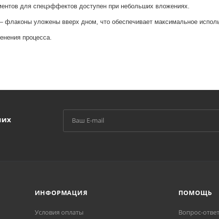
ментов для спецэффектов доступен при небольших вложениях.
 – флаконы уложены вверх дном, что обеспечивает максимальное испол
енения процесса.
ших
ИНФОРМАЦИЯ
ПОМОЩЬ
Условия оплаты
Вопрос-отве