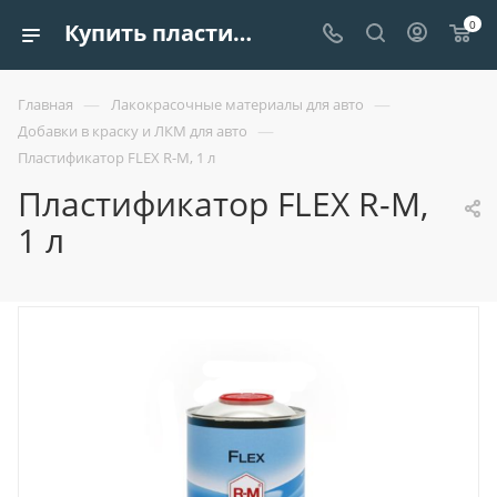
0
Купить пластификатор flex r-m, 1 л | Европроект Tрейдинг
—
—
Главная
Лакокрасочные материалы для авто
—
Добавки в краску и ЛКМ для авто
Пластификатор FLEX R-M, 1 л
Пластификатор FLEX R-M,
1 л