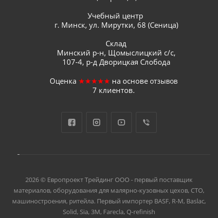
Учебный центр
г. Минск, ул. Мирутки, 68 (Сеница)
Склад
Минский р-н, Щомыслицкий с/с,
107-4, р-д Дворицкая Слобода
Оценка
★★★★★
на основе
отзывов
7
клиентов.
2026 © Европроект Tрейдинг ООО - первый поставщик
материалов, оборудования для малярно-кузовных цехов, СТО,
машиностроения, ритейла. Первый импортер BASF, R-M, Baslac,
Solid, Sia, 3M, Farecla, Q-refinish