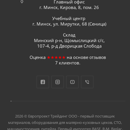
Главный офис
г. Минск, Кирова, 8, пом. 26
Учебный центр
г. Минск, ул. Мирутки, 68 (Сеница)
Склад
Минский р-н, Щомыслицкий с/с,
107-4, р-д Дворицкая Слобода
Оценка
★★★★★
на основе
отзывов
7
клиентов.
2026 © Европроект Tрейдинг ООО - первый поставщик
материалов, оборудования для малярно-кузовных цехов, СТО,
машиностроения, ритейла. Первый импортер BASF, R-M, Baslac,