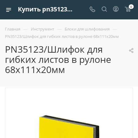
0
Купить pn35123/шлифок для гибких листов в рулоне 68x111х20мм | Европроект Tрейдинг
—
—
—
Главная
Инструмент
Блоки для шлифования
PN35123/Шлифок для гибких листов в рулоне 68x111х20мм
PN35123/Шлифок для
гибких листов в рулоне
68x111х20мм