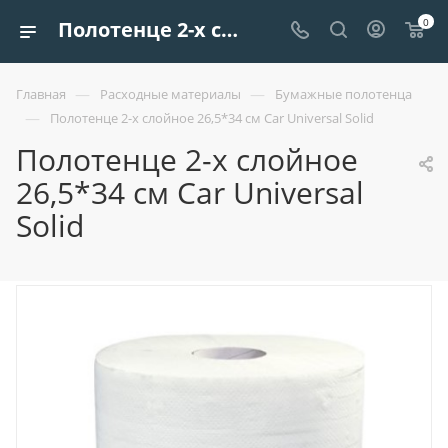
0
Полотенце 2-х слойное 26,5*34 см Car Universal Solid купить по низким ценам - Европроект Tрейдинг ООО
—
—
Главная
Расходные материалы
Бумажные полотенца
—
Полотенце 2-х слойное 26,5*34 см Car Universal Solid
Полотенце 2-х слойное
26,5*34 см Car Universal
Solid