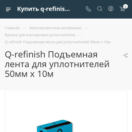
0
Купить q-refinish подъемная лента для уплотнителей 50мм x 10м | Европроект Tрейдинг
—
—
Главная
Маскировочные материалы
—
Валики для маскировки (уплотнители)
Q-refinish Подъемная лента для уплотнителей 50мм x 10м
Q-refinish Подъемная
лента для уплотнителей
50мм x 10м