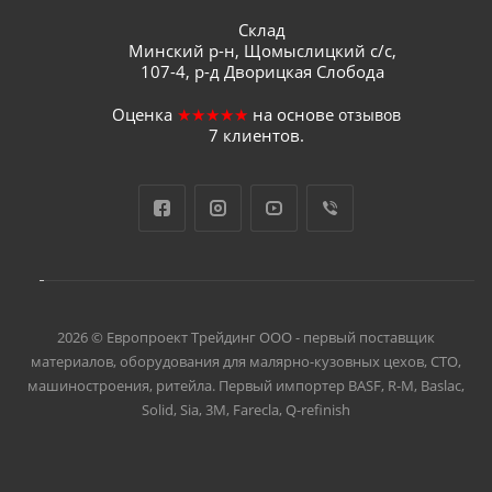
Склад
Минский р-н, Щомыслицкий с/с,
107-4, р-д Дворицкая Слобода
Оценка
★★★★★
на основе
отзывов
7
клиентов.
2026 © Европроект Tрейдинг ООО - первый поставщик
материалов, оборудования для малярно-кузовных цехов, СТО,
машиностроения, ритейла. Первый импортер BASF, R-M, Baslac,
Solid, Sia, 3M, Farecla, Q-refinish