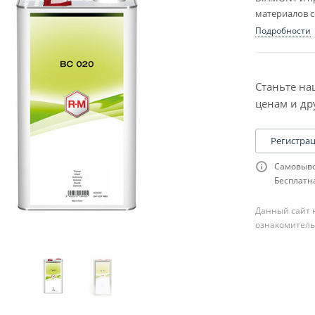
материалов с
Подробности
Станьте на
ценам и др
Регистра
Самовыво
Бесплатна
Данный сайт н
ознакомитель
ля шпатлевки
сходники к ней