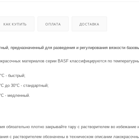
 оборудования
крышки
и
КАК КУПИТЬ
ОПЛАТА
ДОСТАВКА
тный, предназначенный для разведения и регулирования вязкости базов
окрасочных материалов серии BASF классифицируются по температурн
°C - быстрый;
°C до 30°C - стандартный;
°C - медленный.
ия обязательно плотно закрывайте тару с растворителем во избежание 
ания с растворителем обозначены в техническом описании лакокрасочн