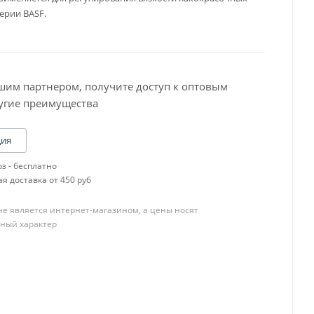
ерии BASF.
шим партнером, получите доступ к оптовым
угие преимущества
Baslac 30 Серия
Baslac 35 Серия
Baslac 49 Серия
ция
OneTech
з - бесплатно
R-M CB,SCB
я доставка от 450 руб
R-M Diamont
R-M ONYX
е является интернет-магазином, а цены носят
R-M UNO
ный характер
Пигменты
YATU PERFECOAT