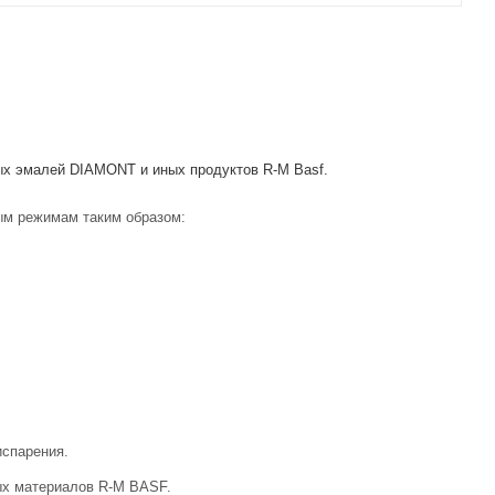
ых эмалей DIAMONT и иных продуктов R-M Basf.
ым режимам таким образом:
испарения.
ых материалов R-M BASF.