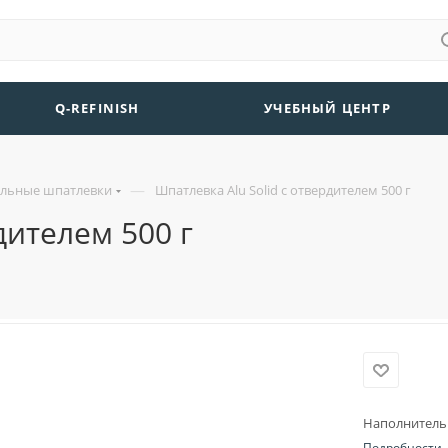
Q-REFINISH
УЧЕБНЫЙ ЦЕНТР
—
льные шпатлевки
Шпатлевка Alu Solid с отвердителем 500 г
дителем 500 г
Наполнитель
Подробности