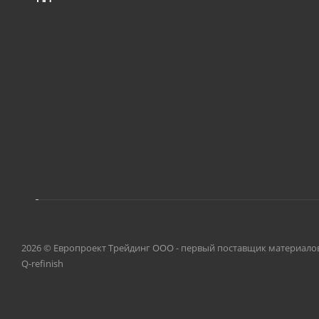
2026 © Европроект Tрейдинг ООО - первый поставщик материалов, о
Q-refinish