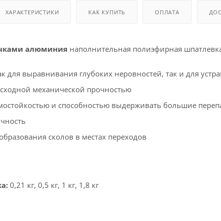
 оборудования
крышки
ХАРАКТЕРИСТИКИ
КАК КУПИТЬ
ОПЛАТА
ДОС
и
ичками алюминия
наполнительная полиэфирная шпатлевк
ак для выравнивания глубоких неровностей, так и для уст
осходной механической прочностью
рмостойкостью и способностью выдерживать большие переп
ичность
образования сколов в местах переходов
ка:
0,21 кг, 0,5 кг, 1 кг, 1,8 кг