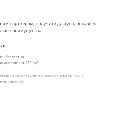
шим партнером, получите доступ к оптовым
угие преимущества
Baslac 30 Серия
ция
Baslac 35 Серия
з - бесплатно
Baslac 49 Серия
я доставка от 450 руб
OneTech
R-M CB,SCB
е является интернет-магазином, а цены носят
R-M Diamont
ный характер
R-M ONYX
R-M UNO
Пигменты
YATU PERFECOAT