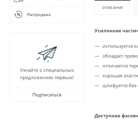
Для очистки
Шнековые 
ОПИСАНИЕ
Разбавители
Распродажа
Растворител
Усиленная част
используется к
обладает прев
отличается те
Узнайте о специальных
хорошая эласт
предложениях первым!
шлифуется без 
Подписаться
Доступная фасов