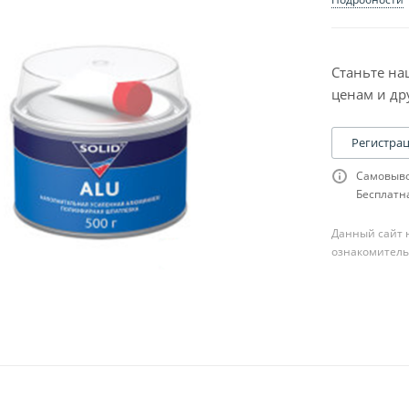
Станьте на
ценам и др
Регистра
Самовыво
Бесплатна
Данный сайт н
ознакомитель
ля шпатлевки
сходники к ней