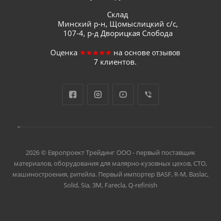
Склад
Минский р-н, Щомыслицкий с/с,
107-4, р-д Дворицкая Слобода
Оценка
★★★★★
на основе
отзывов
7
клиентов.
2026 © Европроект Tрейдинг ООО - первый поставщик
материалов, оборудования для малярно-кузовных цехов, СТО,
машиностроения, ритейла. Первый импортер BASF, R-M, Baslac,
Solid, Sia, 3M, Farecla, Q-refinish