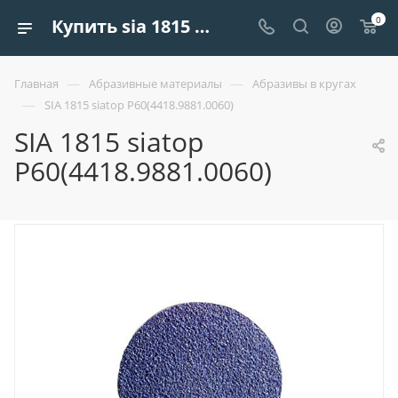
0
Купить sia 1815 siatop p60(4418.9881.0060) | Европроект Tрейдинг
—
—
Главная
Абразивные материалы
Абразивы в кругах
—
SIA 1815 siatop P60(4418.9881.0060)
SIA 1815 siatop
P60(4418.9881.0060)