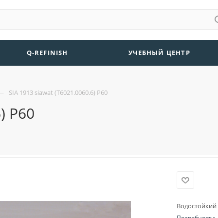
Q-REFINISH
УЧЕБНЫЙ ЦЕНТР
—
SIA 1913 siawat (T6021.0060.6) Р60
) Р60
Водостойкий 
Подробности