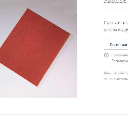
Станьте на
ценам и др
Регистра
Самовыво
Бесплатна
Данный сайт н
ознакомитель
ля шпатлевки
сходники к ней