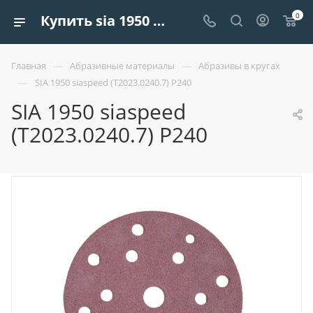
0
Купить sia 1950 siaspeed (t2023.0240.7) p240 | Европроект Tрейдинг
—
—
Главная
Абразивные материалы
Абразивы в кругах
—
SIA 1950 siaspeed (T2023.0240.7) P240
SIA 1950 siaspeed
(T2023.0240.7) P240