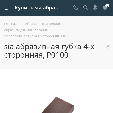
0
Купить sia абразивная губка 4-х сторонняя, р0100 | Европроект Tрейдинг
—
—
Главная
Абразивные материалы
—
Абразивы для матирования
sia абразивная губка 4-х сторонняя, Р0100
sia абразивная губка 4-х
сторонняя, Р0100