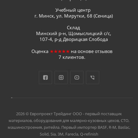
Учебный центр
г. Минск, ул. Мирутки, 68 (Сеница)
Склад
Минский р-н, Щомыслицкий с/с,
107-4, р-д Дворицкая Слобода
Оценка
★★★★★
на основе
отзывов
7
клиентов.
2026 © Европроект Tрейдинг ООО - первый поставщик
материалов, оборудования для малярно-кузовных цехов, СТО,
машиностроения, ритейла. Первый импортер BASF, R-M, Baslac,
Solid, Sia, 3M, Farecla, Q-refinish