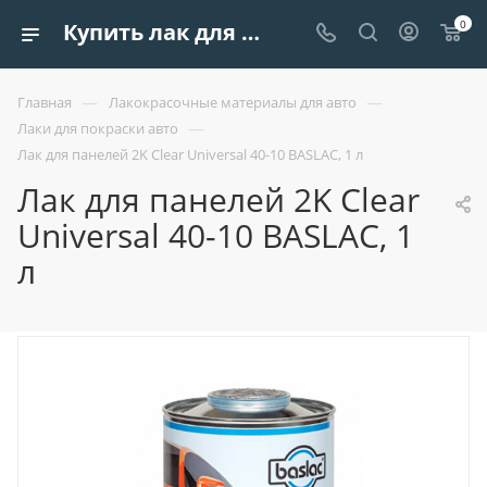
0
Купить лак для панелей 2k clear universal 40-10 baslac, 1 л | Европроект Tрейдинг
—
—
Главная
Лакокрасочные материалы для авто
—
Лаки для покраски авто
Лак для панелей 2K Clear Universal 40-10 BASLAC, 1 л
Лак для панелей 2K Clear
Universal 40-10 BASLAC, 1
л